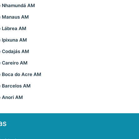
de Nhamundá AM
e Manaus AM
e Lábrea AM
 Ipixuna AM
e Codajás AM
e Careiro AM
e Boca do Acre AM
e Barcelos AM
e Anori AM
as