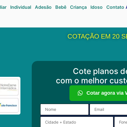
liar
Individual
Adesão
Bebê
Criança
Idoso
Contato
COTAÇÃO EM 20 
Cote planos d
com o melhor cust
Cotar agora via