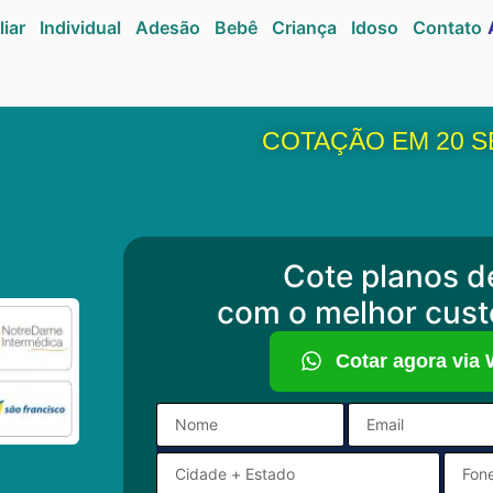
liar
Individual
Adesão
Bebê
Criança
Idoso
Contato
COTAÇÃO EM 20 
Cote planos d
com o melhor cust
Cotar agora via