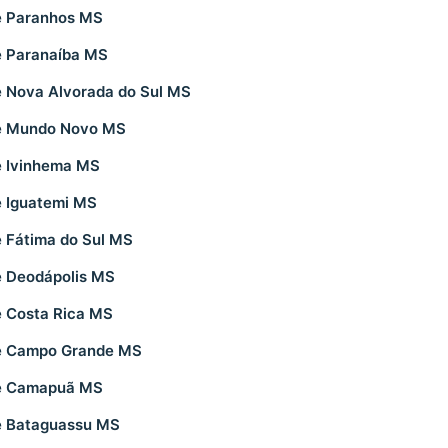
e Paranhos MS
e Paranaíba MS
 Nova Alvorada do Sul MS
e Mundo Novo MS
e Ivinhema MS
e Iguatemi MS
 Fátima do Sul MS
e Deodápolis MS
e Costa Rica MS
e Campo Grande MS
de Camapuã MS
e Bataguassu MS