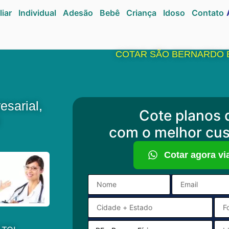
liar
Individual
Adesão
Bebê
Criança
Idoso
Contato
COTAR SÃO BERNARDO 
sarial,
Cote planos 
com o melhor cus
Cotar agora v