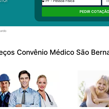
TO!
PEDIR COTAÇÃ
nardo
reços Convênio Médico São Bern