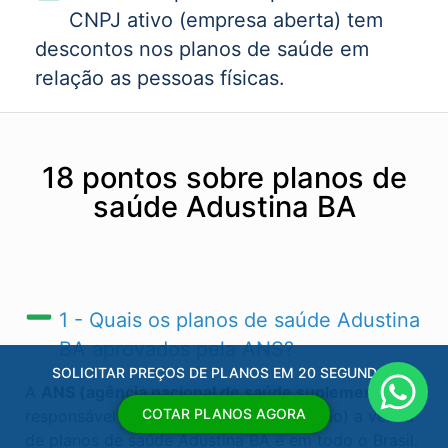
CNPJ ativo (empresa aberta) tem
descontos nos planos de saúde em
relação as pessoas físicas.
18 pontos sobre planos de
saúde Adustina BA
1 - Quais os planos de saúde Adustina
BA​ aprovados pela ANS?
SOLICITAR PREÇOS DE PLANOS EM 20 SEGUNDOS
A
ANS (agência nacional de saúde suplementar)
é
COTAR PLANOS AGORA
responsável por regular (autorizas ou não) a venda
de planos de saúde Adustina BA​ e em todo o Brasil.