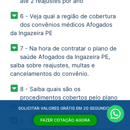
até 2 reajustes por ano
6 - Veja qual a região de cobertura
dos convênios médicos Afogados
da Ingazeira PE
7 - Na hora de contratar o plano de
saúde Afogados da Ingazeira PE,
saiba sobre reajustes, multas e
cancelamentos do convênio.
8 - Saiba quais são os
procedimentos cobertos pelo plano
de saúde Afogados da Ingazeira PE
SOLICITAR VALORES GRÁTIS EM 20 SEGUNDOS
FAZER COTAÇÃO AGORA
9 - Observe quais as redes
credenciadas dos planos de saúde