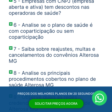
5 - Empresas com CNPJ (empresa
aberta e ativa) tem descontos nas
operadoras de saúde?
6 - Analise se o plano de saúde é
com coparticipação ou sem
coparticipação
7 - Saiba sobre reajustes, multas e
cancelamentos do convênios Alterosa
MG
8 - Analise os principais
procedimentos cobertos no plano de
saúde Alterosa MG
PREÇOS DOS MELHORES PLANOS EM 20 SEGUNDOS
9 - Observe quais as redes
credenciadas dos planos de saúde
SOLICITAR PREÇOS AGORA
Alterosa MG