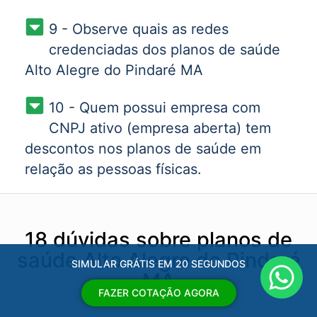
9 - Observe quais as redes
credenciadas dos planos de saúde
Alto Alegre do Pindaré MA
10 - Quem possui empresa com
CNPJ ativo (empresa aberta) tem
descontos nos planos de saúde em
relação as pessoas físicas.
18 dúvidas sobre planos de
saúde Alto Alegre do Pindaré
SIMULAR GRÁTIS EM 20 SEGUNDOS
MA
FAZER COTAÇÃO AGORA