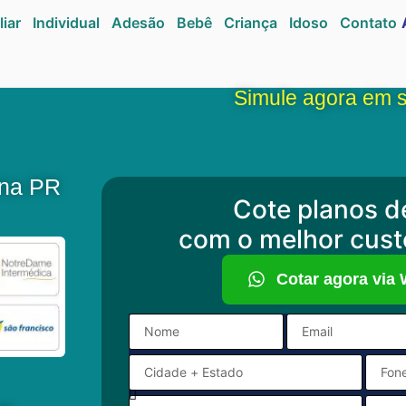
liar
Individual
Adesão
Bebê
Criança
Idoso
Contato
Simule agora em 
ina PR
Cote planos d
com o melhor cust
Cotar agora via