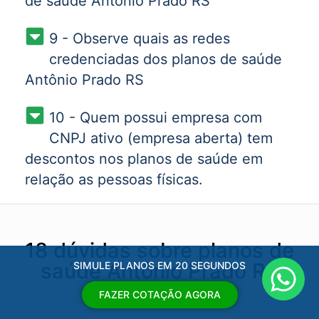
de saúde Antônio Prado RS
9 - Observe quais as redes
credenciadas dos planos de saúde
Antônio Prado RS
10 - Quem possui empresa com
CNPJ ativo (empresa aberta) tem
descontos nos planos de saúde em
relação as pessoas físicas.
18 dúvidas sobre planos de
saúde Antônio Prado RS
SIMULE PLANOS EM 20 SEGUNDOS
FAZER COTAÇÃO AGORA