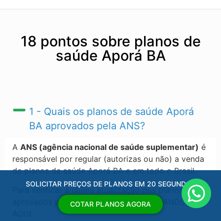
18 pontos sobre planos de
saúde Aporá BA
1 - Quais os planos de saúde Aporá
BA​ aprovados pela ANS?
A
ANS (agência nacional de saúde suplementar)
é
responsável por regular (autorizas ou não) a venda
de planos de saúde Aporá BA​ e em todo o Brasil.
SOLICITAR PREÇOS DE PLANOS EM 20 SEGUNDOS
Para verificar a ultima atualização dos planos
aprovados pela ANS, acesse o link CLICANDO
COTAR PLANOS AGORA
AQUI.