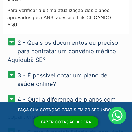
Para verificar a ultima atualização dos planos
aprovados pela ANS, acesse o link CLICANDO
AQUI.
2 - Quais os documentos eu preciso
para contratar um convênio médico
Aquidabã SE?
3 - É possível cotar um plano de
saúde online?
4 - Qual a diferença de planos com
coparticipação e planos sem
FAÇA SUA COTAÇÃO GRÁTIS EM 20 SEGUNDOS
coparticipação?
FAZER COTAÇÃO AGORA