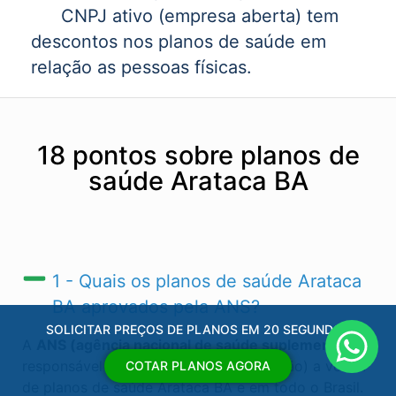
CNPJ ativo (empresa aberta) tem
descontos nos planos de saúde em
relação as pessoas físicas.
18 pontos sobre planos de
saúde Arataca BA
1 - Quais os planos de saúde Arataca
BA​ aprovados pela ANS?
SOLICITAR PREÇOS DE PLANOS EM 20 SEGUNDOS
A
ANS (agência nacional de saúde suplementar)
é
responsável por regular (autorizas ou não) a venda
COTAR PLANOS AGORA
de planos de saúde Arataca BA​ e em todo o Brasil.