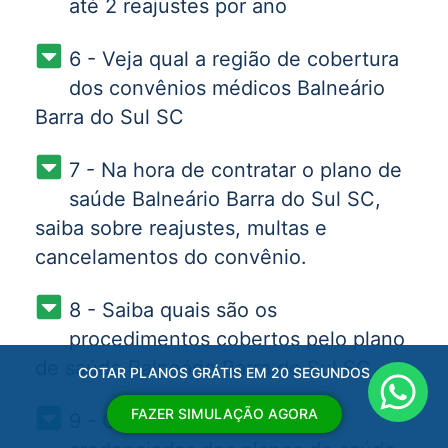
até 2 reajustes por ano
6 - Veja qual a região de cobertura
dos convênios médicos Balneário
Barra do Sul SC
7 - Na hora de contratar o plano de
saúde Balneário Barra do Sul SC,
saiba sobre reajustes, multas e
cancelamentos do convênio.
8 - Saiba quais são os
procedimentos cobertos pelo plano
de saúde Balneário Barra do Sul SC
COTAR PLANOS GRÁTIS EM 20 SEGUNDOS
FAZER SIMULAÇÃO AGORA
9 - Observe quais as redes