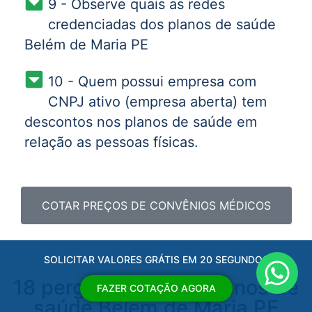
9 - Observe quais as redes
credenciadas dos planos de saúde
Belém de Maria PE
10 - Quem possui empresa com
CNPJ ativo (empresa aberta) tem
descontos nos planos de saúde em
relação as pessoas físicas.
COTAR PREÇOS DE CONVÊNIOS MÉDICOS
SOLICITAR VALORES GRÁTIS EM 20 SEGUNDOS
18 perguntas sobre planos de
FAZER COTAÇÃO AGORA
saúde Belém de Maria PE