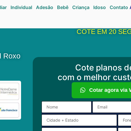
liar
Individual
Adesão
Bebê
Criança
Idoso
Contato
COTE EM 20 SE
d Roxo
Cote planos d
com o melhor cust
Cotar agora via