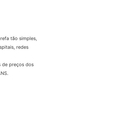
efa tão simples,
pitais, redes
s de preços dos
ANS.