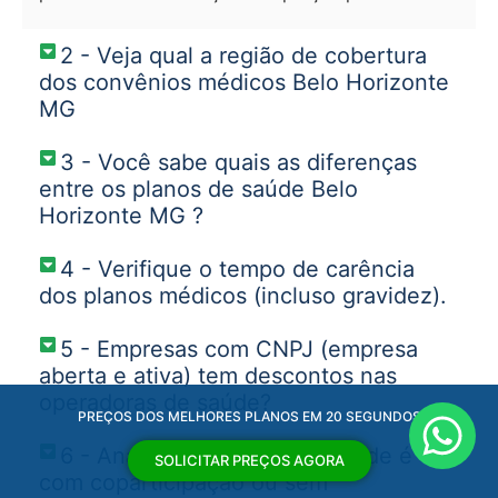
2 - Veja qual a região de cobertura
dos convênios médicos Belo Horizonte
MG
3 - Você sabe quais as diferenças
entre os planos de saúde Belo
Horizonte MG ?
4 - Verifique o tempo de carência
dos planos médicos (incluso gravidez).
5 - Empresas com CNPJ (empresa
aberta e ativa) tem descontos nas
operadoras de saúde?
PREÇOS DOS MELHORES PLANOS EM 20 SEGUNDOS
6 - Analise se o plano de saúde é
SOLICITAR PREÇOS AGORA
com coparticipação ou sem