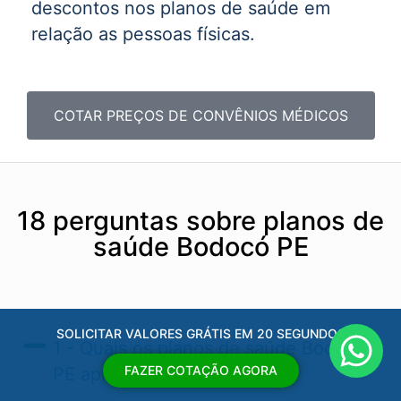
descontos nos planos de saúde em
relação as pessoas físicas.
COTAR PREÇOS DE CONVÊNIOS MÉDICOS
18 perguntas sobre planos de
saúde Bodocó PE
SOLICITAR VALORES GRÁTIS EM 20 SEGUNDOS
1 - Quais os planos de saúde Bodocó
FAZER COTAÇÃO AGORA
PE​ aprovados pela ANS?