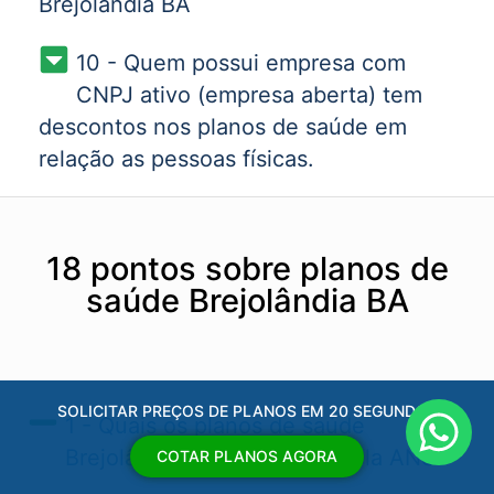
Brejolândia BA
10 - Quem possui empresa com
CNPJ ativo (empresa aberta) tem
descontos nos planos de saúde em
relação as pessoas físicas.
18 pontos sobre planos de
saúde Brejolândia BA
SOLICITAR PREÇOS DE PLANOS EM 20 SEGUNDOS
1 - Quais os planos de saúde
Brejolândia BA​ aprovados pela ANS?
COTAR PLANOS AGORA