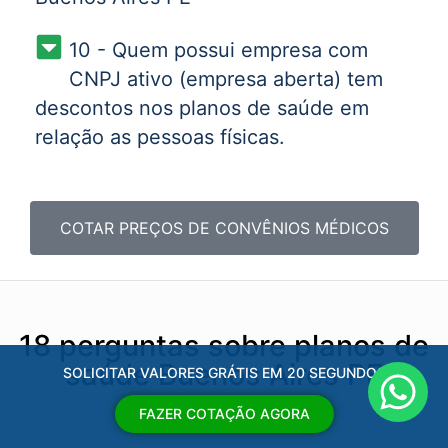
10 - Quem possui empresa com
CNPJ ativo (empresa aberta) tem
descontos nos planos de saúde em
relação as pessoas físicas.
COTAR PREÇOS DE CONVÊNIOS MÉDICOS
18 perguntas sobre planos de
saúde Buenos Aires PE
SOLICITAR VALORES GRÁTIS EM 20 SEGUNDOS
FAZER COTAÇÃO AGORA