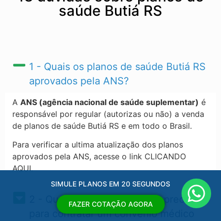
saúde Butiá RS
1 - Quais os planos de saúde Butiá RS​
aprovados pela ANS?
A
ANS (agência nacional de saúde suplementar)
é
responsável por regular (autorizas ou não) a venda
de planos de saúde Butiá RS​ e em todo o Brasil.
Para verificar a ultima atualização dos planos
aprovados pela ANS, acesse o link CLICANDO
AQUI.
SIMULE PLANOS EM 20 SEGUNDOS
2 - Quais os documentos eu preciso
FAZER COTAÇÃO AGORA
para contratar um convênio médico