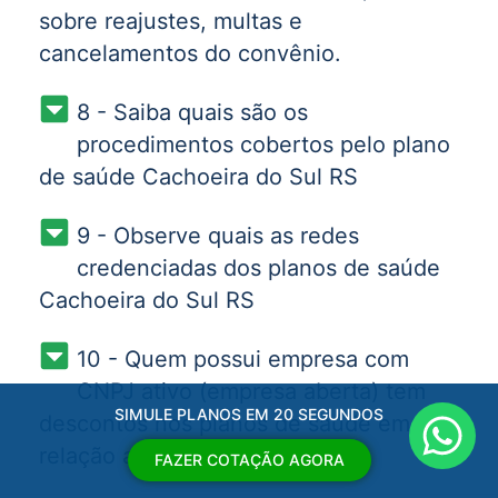
sobre reajustes, multas e
cancelamentos do convênio.
8 - Saiba quais são os
procedimentos cobertos pelo plano
de saúde Cachoeira do Sul RS
9 - Observe quais as redes
credenciadas dos planos de saúde
Cachoeira do Sul RS
10 - Quem possui empresa com
CNPJ ativo (empresa aberta) tem
SIMULE PLANOS EM 20 SEGUNDOS
descontos nos planos de saúde em
relação as pessoas físicas.
FAZER COTAÇÃO AGORA