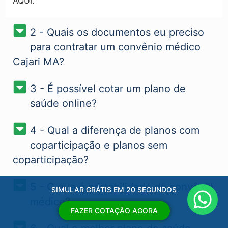
AQUI.
2 - Quais os documentos eu preciso
para contratar um convênio médico
Cajari MA?
3 - É possível cotar um plano de
saúde online?
4 - Qual a diferença de planos com
coparticipação e planos sem
coparticipação?
5 - O que é portabilidade de convênio
SIMULAR GRÁTIS EM 20 SEGUNDOS
médico?
FAZER COTAÇÃO AGORA