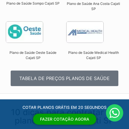
Plano de Saúde Sompo Cajati SP​
Plano de Saúde Ana Costa Cajati
SP​
Plano de Saúde Oeste Saúde
Plano de Saúde Medical Health
Cajati SP​
Cajati SP​
TABELA DE PREÇOS PLANOS DE SAÚDE
COTAR PLANOS GRÁTIS EM 20 SEGUNDOS
10 dicas para contratar um
plano de saúde Cajati SP
FAZER COTAÇÃO AGORA