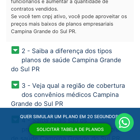
funcionarios e aumentar a quantidade de
contratos vendidos.
Se você tem cnpj ativo, você pode aproveitar os
preços mais baixos de planos empresariais
Campina Grande do Sul PR.
2 - Saiba a diferença dos tipos
planos de saúde Campina Grande
do Sul PR
3 - Veja qual a região de cobertura
dos convênios médicos Campina
Grande do Sul PR
QUER SIMULAR UM PLANO EM 20 SEGUNDOS?
4 - Saiba quais são os
procedimentos cobertos pelo plano
SOLICITAR TABELA DE PLANOS
de saúde Campina Grande do Sul PR