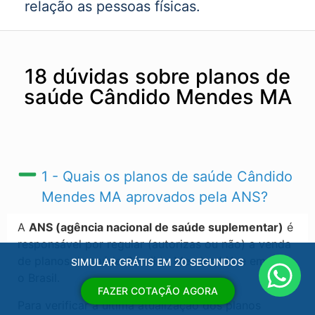
relação as pessoas físicas.
18 dúvidas sobre planos de
saúde Cândido Mendes MA
1 - Quais os planos de saúde Cândido
Mendes MA​ aprovados pela ANS?
A
ANS (agência nacional de saúde suplementar)
é
responsável por regular (autorizas ou não) a venda
de planos de saúde Cândido Mendes MA​ e em todo
SIMULAR GRÁTIS EM 20 SEGUNDOS
o Brasil.
FAZER COTAÇÃO AGORA
Para verificar a ultima atualização dos planos