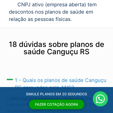
CNPJ ativo (empresa aberta) tem
descontos nos planos de saúde em
relação as pessoas físicas.
18 dúvidas sobre planos de
saúde Canguçu RS
1 - Quais os planos de saúde Canguçu
RS​ aprovados pela ANS?
SIMULE PLANOS EM 20 SEGUNDOS
A
ANS (agência nacional de saúde suplementar)
é
responsável por regular (autorizas ou não) a venda
FAZER COTAÇÃO AGORA
de planos de saúde Canguçu RS​ e em todo o Brasil.