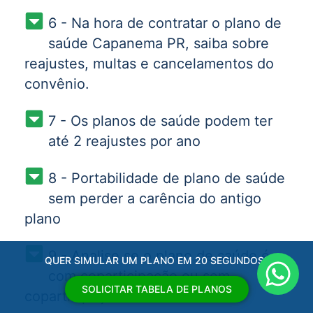
6 - Na hora de contratar o plano de
saúde Capanema PR, saiba sobre
reajustes, multas e cancelamentos do
convênio.
7 - Os planos de saúde podem ter
até 2 reajustes por ano
8 - Portabilidade de plano de saúde
sem perder a carência do antigo
plano
9 - Analise se o plano de saúde é
QUER SIMULAR UM PLANO EM 20 SEGUNDOS?
com coparticipação ou sem
SOLICITAR TABELA DE PLANOS
coparticipação