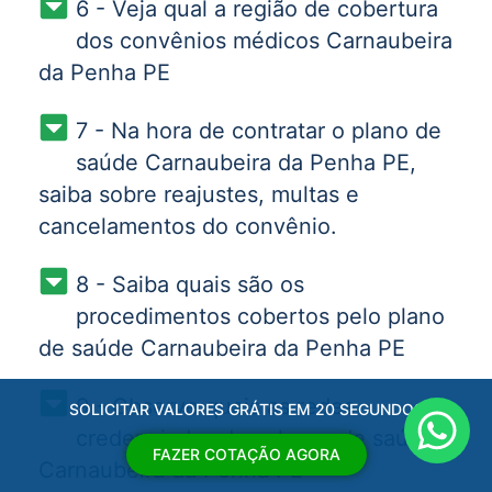
6 - Veja qual a região de cobertura
dos convênios médicos Carnaubeira
da Penha PE
7 - Na hora de contratar o plano de
saúde Carnaubeira da Penha PE,
saiba sobre reajustes, multas e
cancelamentos do convênio.
8 - Saiba quais são os
procedimentos cobertos pelo plano
de saúde Carnaubeira da Penha PE
9 - Observe quais as redes
SOLICITAR VALORES GRÁTIS EM 20 SEGUNDOS
credenciadas dos planos de saúde
FAZER COTAÇÃO AGORA
Carnaubeira da Penha PE