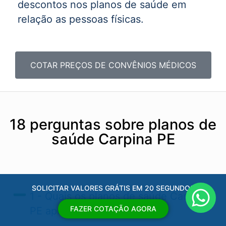
descontos nos planos de saúde em
relação as pessoas físicas.
COTAR PREÇOS DE CONVÊNIOS MÉDICOS
18 perguntas sobre planos de
saúde Carpina PE
SOLICITAR VALORES GRÁTIS EM 20 SEGUNDOS
1 - Quais os planos de saúde Carpina
FAZER COTAÇÃO AGORA
PE​ aprovados pela ANS?