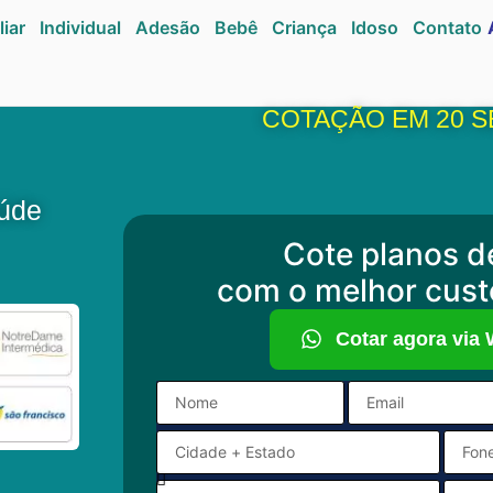
liar
Individual
Adesão
Bebê
Criança
Idoso
Contato
COTAÇÃO EM 20 
aúde
Cote planos d
com o melhor cust
Cotar agora via