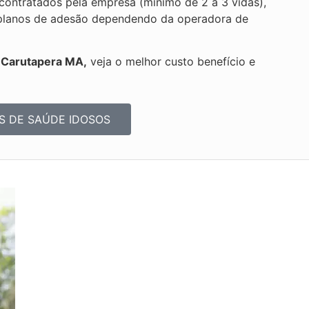
ontratados pela empresa (mínimo de 2 a 3 vidas),
or planos de adesão dependendo da operadora de
s Carutapera MA,
veja o melhor custo benefício e
S DE SAÚDE IDOSOS