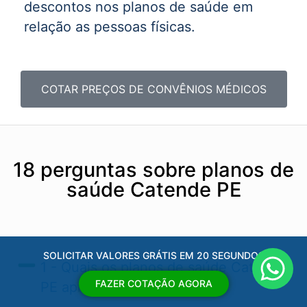
descontos nos planos de saúde em
relação as pessoas físicas.
COTAR PREÇOS DE CONVÊNIOS MÉDICOS
18 perguntas sobre planos de
saúde Catende PE
SOLICITAR VALORES GRÁTIS EM 20 SEGUNDOS
1 - Quais os planos de saúde Catende
FAZER COTAÇÃO AGORA
PE​ aprovados pela ANS?