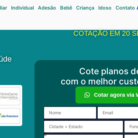
liar
Individual
Adesão
Bebê
Criança
Idoso
Contato
COTAÇÃO EM 20 
aúde
Cote planos d
com o melhor cust
Cotar agora via