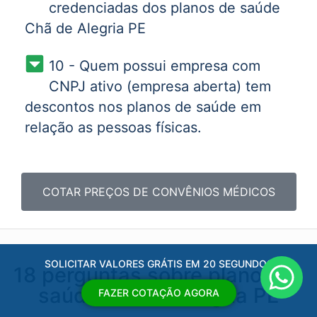
credenciadas dos planos de saúde
Chã de Alegria PE
10 - Quem possui empresa com
CNPJ ativo (empresa aberta) tem
descontos nos planos de saúde em
relação as pessoas físicas.
COTAR PREÇOS DE CONVÊNIOS MÉDICOS
SOLICITAR VALORES GRÁTIS EM 20 SEGUNDOS
18 perguntas sobre planos de
saúde Chã de Alegria PE
FAZER COTAÇÃO AGORA