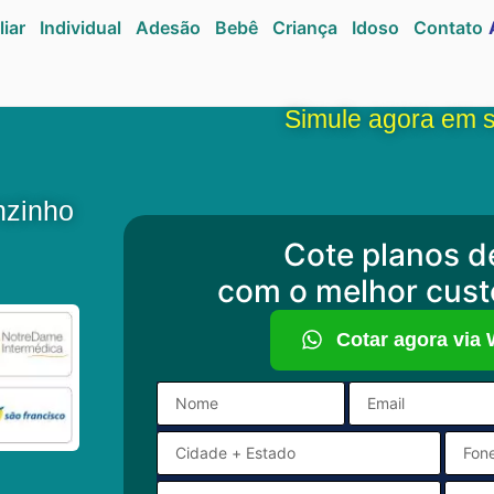
liar
Individual
Adesão
Bebê
Criança
Idoso
Contato
Simule agora em 
nzinho
Cote planos d
com o melhor cust
Cotar agora via