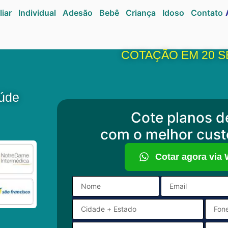
liar
Individual
Adesão
Bebê
Criança
Idoso
Contato
COTAÇÃO EM 20 
aúde
Cote planos d
com o melhor cust
Cotar agora via