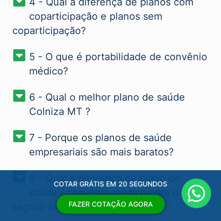
4 - Qual a diferença de planos com
coparticipação e planos sem
coparticipação?
5 - O que é portabilidade de convênio
médico?
6 - Qual o melhor plano de saúde
Colniza MT​ ?
7 - Porque os planos de saúde
empresariais são mais baratos?
8 - Qual a diferença de plano de
COTAR GRÁTIS EM 20 SEGUNDOS
saúde / convênio médico para o
FAZER COTAÇÃO AGORA
seguro saúde Colniza MT​ ?