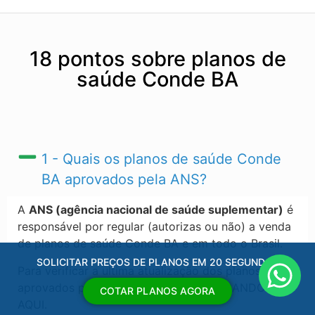
18 pontos sobre planos de
saúde Conde BA
1 - Quais os planos de saúde Conde
BA​ aprovados pela ANS?
A
ANS (agência nacional de saúde suplementar)
é
responsável por regular (autorizas ou não) a venda
de planos de saúde Conde BA​ e em todo o Brasil.
SOLICITAR PREÇOS DE PLANOS EM 20 SEGUNDOS
Para verificar a ultima atualização dos planos
aprovados pela ANS, acesse o link CLICANDO
COTAR PLANOS AGORA
AQUI.