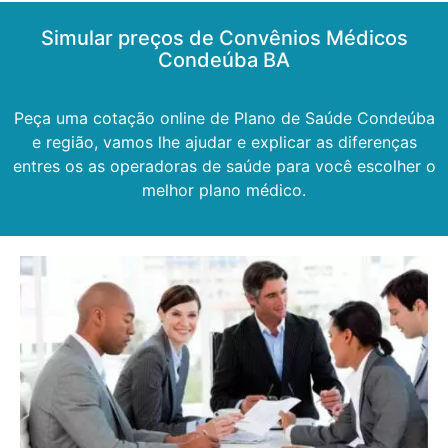
Simular preços de Convênios Médicos
Condeúba BA
Peça uma cotação online de Plano de Saúde Condeúba
e região, vamos lhe ajudar e explicar as diferenças
entres os as operadoras de saúde para você escolher o
melhor plano médico.