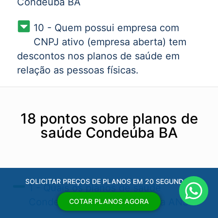
Condeúba BA
10 - Quem possui empresa com
CNPJ ativo (empresa aberta) tem
descontos nos planos de saúde em
relação as pessoas físicas.
18 pontos sobre planos de
saúde Condeúba BA
SOLICITAR PREÇOS DE PLANOS EM 20 SEGUNDOS
1 - Quais os planos de saúde
Condeúba BA​ aprovados pela ANS?
COTAR PLANOS AGORA