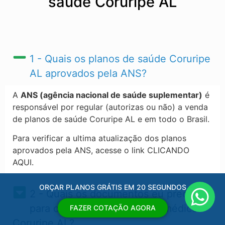
saúde Coruripe AL
1 - Quais os planos de saúde Coruripe
AL​ aprovados pela ANS?
A
ANS (agência nacional de saúde suplementar)
é
responsável por regular (autorizas ou não) a venda
de planos de saúde Coruripe AL​ e em todo o Brasil.
Para verificar a ultima atualização dos planos
aprovados pela ANS, acesse o link CLICANDO
AQUI.
ORÇAR PLANOS GRÁTIS EM 20 SEGUNDOS
2 - Quais os documentos eu preciso
para contratar um convênio médico
FAZER COTAÇÃO AGORA
Coruripe AL?