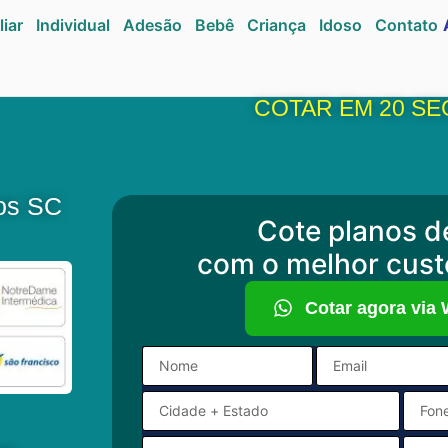
liar
Individual
Adesão
Bebê
Criança
Idoso
Contato
COTAR EM 20 S
nos SC
Cote planos d
com o melhor cust
Cotar agora via