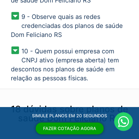
de saúde Dom Feliciano RS
9 - Observe quais as redes
credenciadas dos planos de saúde
Dom Feliciano RS
10 - Quem possui empresa com
CNPJ ativo (empresa aberta) tem
descontos nos planos de saúde em
relação as pessoas físicas.
18 dúvidas sobre planos de
saúde Dom Feliciano RS
SIMULE PLANOS EM 20 SEGUNDOS
FAZER COTAÇÃO AGORA