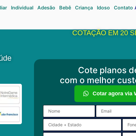
liar
Individual
Adesão
Bebê
Criança
Idoso
Contato
COTAÇÃO EM 20 
aúde
Cote planos d
com o melhor cust
Cotar agora via