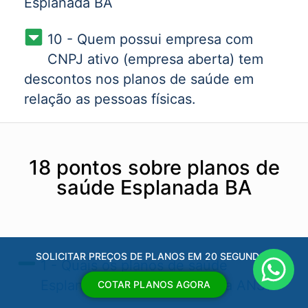
Esplanada BA
10 - Quem possui empresa com
CNPJ ativo (empresa aberta) tem
descontos nos planos de saúde em
relação as pessoas físicas.
18 pontos sobre planos de
saúde Esplanada BA
SOLICITAR PREÇOS DE PLANOS EM 20 SEGUNDOS
1 - Quais os planos de saúde
Esplanada BA​ aprovados pela ANS?
COTAR PLANOS AGORA