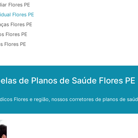
iar Flores PE
idual Flores PE
nças Flores PE
os Flores PE
s Flores PE
elas de Planos de Saúde Flores PE
os Flores e região, nossos corretores de planos de saúde i