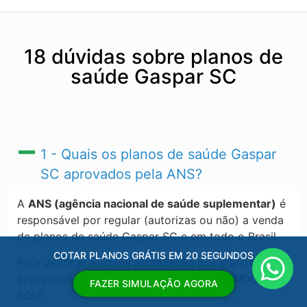
18 dúvidas sobre planos de
saúde Gaspar SC
1 - Quais os planos de saúde Gaspar
SC​ aprovados pela ANS?
A
ANS (agência nacional de saúde suplementar)
é
responsável por regular (autorizas ou não) a venda
de planos de saúde Gaspar SC​ e em todo o Brasil.
COTAR PLANOS GRÁTIS EM 20 SEGUNDOS
Para verificar a ultima atualização dos planos
aprovados pela ANS, acesse o link CLICANDO
FAZER SIMULAÇÃO AGORA
AQUI.