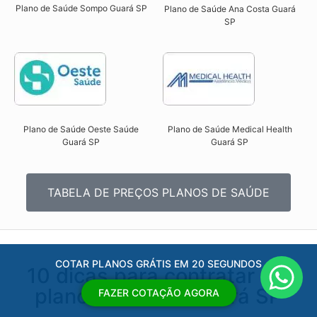
Plano de Saúde Sompo Guará SP​
Plano de Saúde Ana Costa Guará
SP​
Plano de Saúde Oeste Saúde
Plano de Saúde Medical Health
Guará SP​
Guará SP​
TABELA DE PREÇOS PLANOS DE SAÚDE
COTAR PLANOS GRÁTIS EM 20 SEGUNDOS
10 dicas para contratar um
plano de saúde Guará SP
FAZER COTAÇÃO AGORA