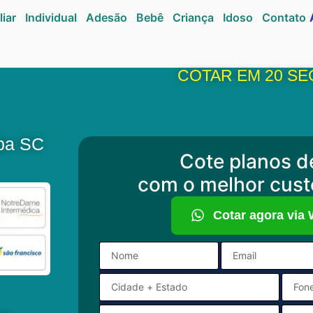
liar
Individual
Adesão
Bebê
Criança
Idoso
Contato
COTAR EM 20 S
ba SC
Cote planos d
com o melhor cust
Cotar agora via