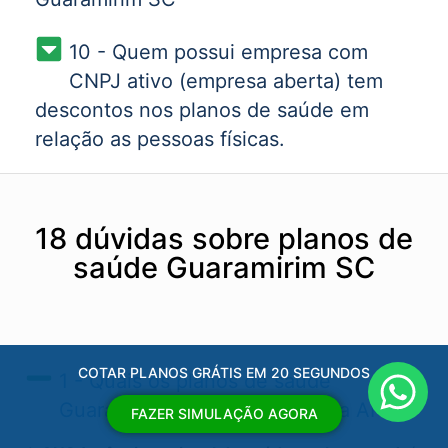
10 - Quem possui empresa com
CNPJ ativo (empresa aberta) tem
descontos nos planos de saúde em
relação as pessoas físicas.
18 dúvidas sobre planos de
saúde Guaramirim SC
COTAR PLANOS GRÁTIS EM 20 SEGUNDOS
1 - Quais os planos de saúde
Guaramirim SC​ aprovados pela ANS?
FAZER SIMULAÇÃO AGORA