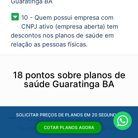
Guaratinga BA
10 - Quem possui empresa com
CNPJ ativo (empresa aberta) tem
descontos nos planos de saúde em
relação as pessoas físicas.
18 pontos sobre planos de
saúde Guaratinga BA
SOLICITAR PREÇOS DE PLANOS EM 20 SEGUNDOS
1 - Quais os planos de saúde
Guaratinga BA​ aprovados pela ANS?
COTAR PLANOS AGORA