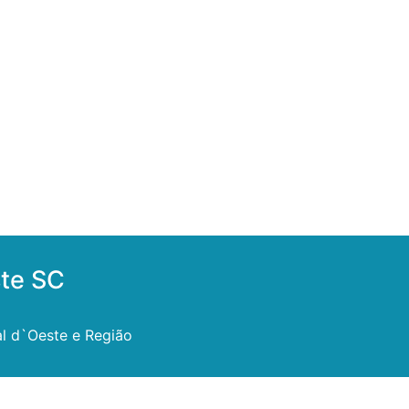
ste SC
l d`Oeste e Região