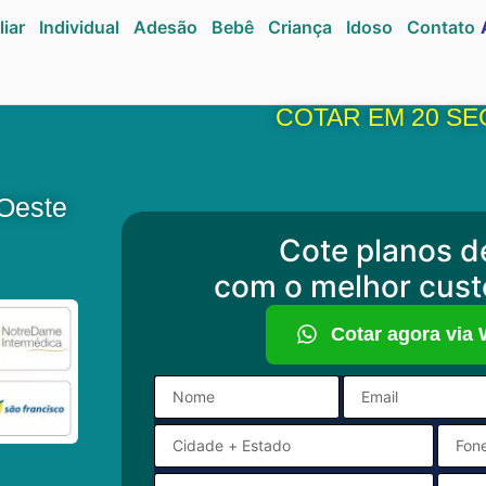
liar
Individual
Adesão
Bebê
Criança
Idoso
Contato
COTAR EM 20 S
`Oeste
Cote planos d
com o melhor cust
Cotar agora via